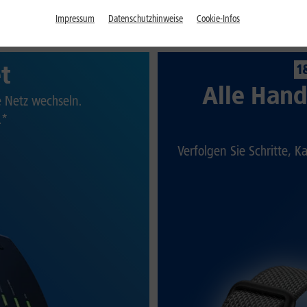
Impressum
Datenschutzhinweise
Cookie-Infos
et
1
Alle Hand
te Netz wechseln.
.*
Verfolgen Sie Schritte, K