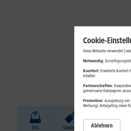
Cookie-Einstel
Diese Webseite verwendet Cooki
Notwendig:
Zurverfügungstel
Komfort:
Erweiterte Komfort-F
Inhalten
Partnerschaften:
Kooperation
gemeinsame Kampagnen auszuw
Promotion:
Ausspielung von p
Werbung), Retargeting sowie fü
Ablehnen
DSL
Glasfaser
Internet