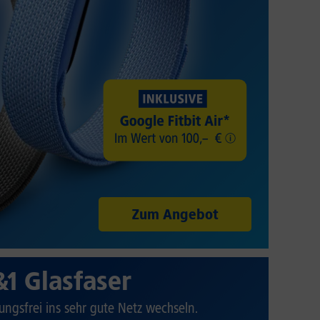
Zum Angebot
&1 Glasfaser
ungsfrei ins sehr gute Netz wechseln.