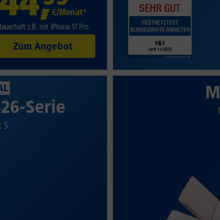
44
,
€/Monat*
dauerhaft z.B. mit iPhone 17 Pro
Zum Angebot
M
AL
26-Serie
t S.