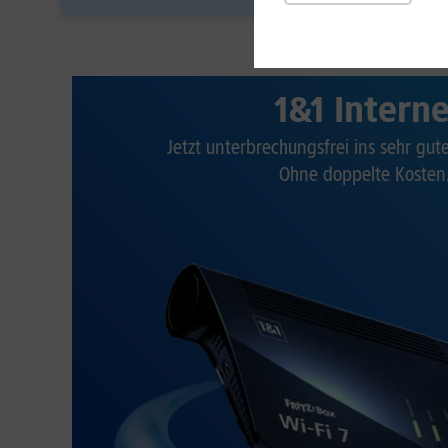
1&1 Intern
Jetzt unterbrechungsfrei ins sehr gu
Ohne doppelte Kosten