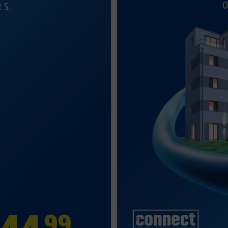
O
t S.
99