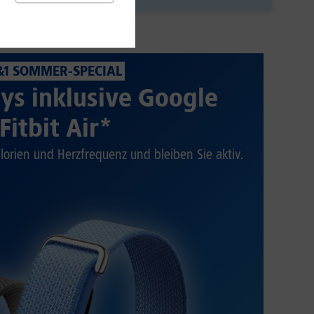
&1 SOMMER-SPECIAL
ys inklusive Google
Fitbit Air*
alorien und Herzfrequenz und bleiben Sie aktiv.