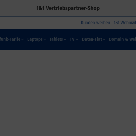
1&1 Vertriebspartner-Shop
Kunden werben
1&1 Webmail
funk-Tarife
Laptops
Tablets
TV
Daten-Flat
Domain & Web
1&1 SOMMER-SPECIAL
Farbelhaft
Jetzt alle iPhone-Modelle zum
Dauertiefpreis sichern.*