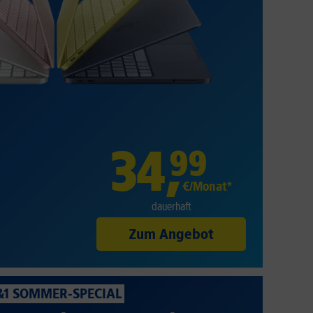
34
,
99
€/Monat*
dauerhaft
Zum Angebot
&1 SOMMER-SPECIAL