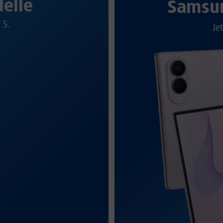
elle
Samsun
t S.
Jet