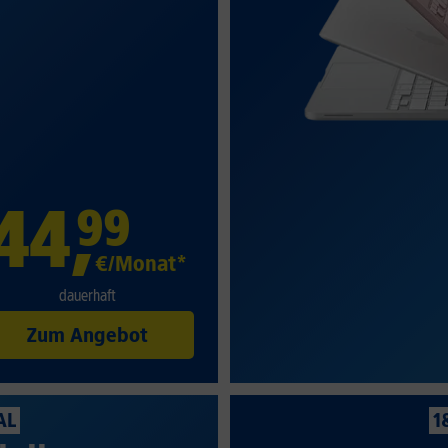
44
,
99
€/Monat*
dauerhaft
Zum Angebot
AL
1