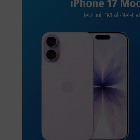
iPhone 17 Mod
Jetzt mit 1&1 All-Net-Fla