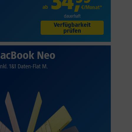
34
,
ab
€/Monat*
dauerhaft
Verfügbarkeit
prüfen
acBook Neo
Inkl. 1&1 Daten-Flat M.