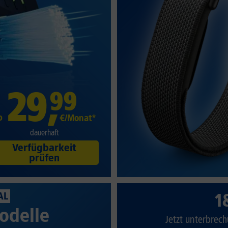
29
,
99
b
€/Monat*
dauerhaft
Verfügbarkeit
prüfen
1
AL
odelle
Jetzt unterbrech