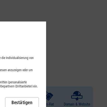
 die Individualisierung von
eressen anzuzeigen oder um
itten (personalisierte
epartnern (Drittanbieter) ein.
Bestätigen
TV
Daten-Flat
Domain & Website